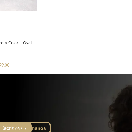
ca a Color – Oval
99.00
Escríbenos
Enviar
Llámanos