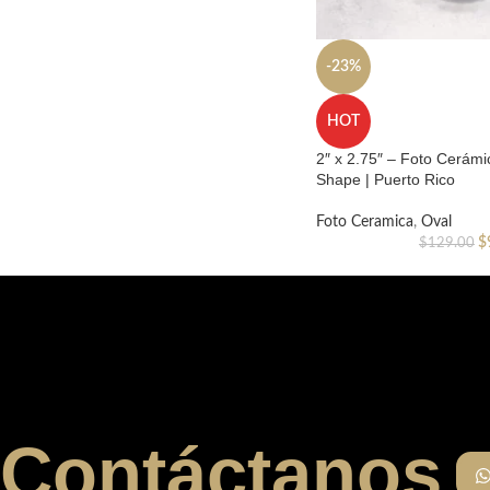
-23%
HOT
2″ x 2.75″ – Foto Cerámi
Shape | Puerto Rico
Foto Ceramica
,
Oval
$
$
129.00
Contáctanos