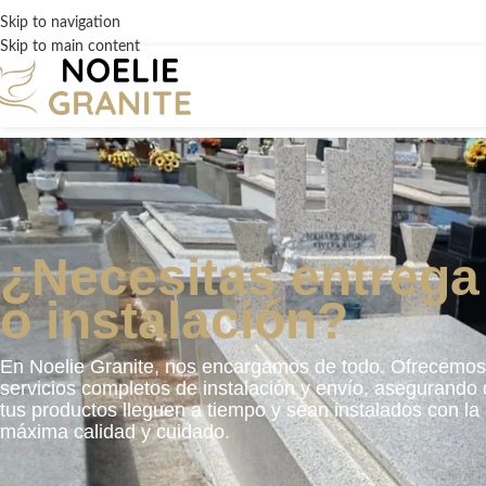
Skip to navigation
Skip to main content
¿Necesitas entrega
o instalación?
En Noelie Granite, nos encargamos de todo. Ofrecemos
servicios completos de instalación y envío, asegurando
tus productos lleguen a tiempo y sean instalados con la
máxima calidad y cuidado.