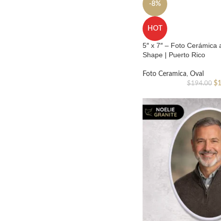
-8%
HOT
5″ x 7″ – Foto Cerámica 
Shape | Puerto Rico
Foto Ceramica
,
Oval
$
$
194.00