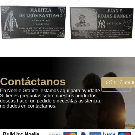
Contáctanos
Escríbenos
Enviar
Llámanos
E-mail
En Noelie Granite, estamos aquí para ayudarte.
Si tienes preguntas sobre nuestros productos,
deseas hacer un pedido o necesitas asistencia,
no dudes en contactarnos.
Build by: Noelie