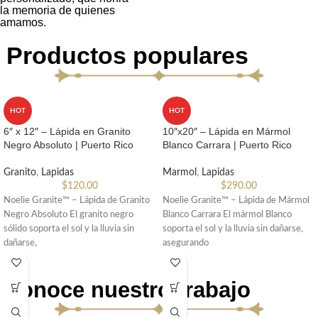
la memoria de quienes
amamos.
Productos populares
HOT
HOT
6″ x 12″ – Lápida en Granito
10″x20″ – Lápida en Mármol
Negro Absoluto | Puerto Rico
Blanco Carrara | Puerto Rico
Granito
,
Lapidas
Marmol
,
Lapidas
$
120.00
$
290.00
Noelie Granite™ – Lápida de Granito
Noelie Granite™ – Lápida de Mármol
Negro Absoluto El granito negro
Blanco Carrara El mármol Blanco
sólido soporta el sol y la lluvia sin
soporta el sol y la lluvia sin dañarse,
dañarse,
asegurando
Conoce nuestro trabajo