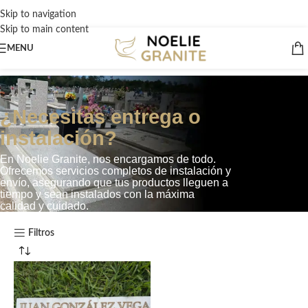
Skip to navigation
Skip to main content
MENU
¿Necesitas entrega o
instalación?
En Noelie Granite, nos encargamos de todo.
Ofrecemos servicios completos de instalación y
envío, asegurando que tus productos lleguen a
tiempo y sean instalados con la máxima
calidad y cuidado.
Filtros