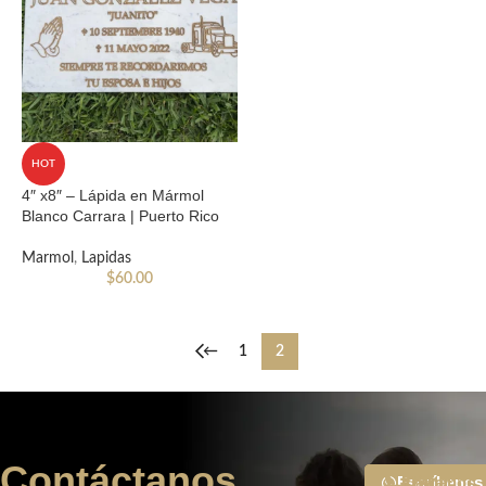
HOT
4″ x8″ – Lápida en Mármol
Blanco Carrara | Puerto Rico
Marmol
,
Lapidas
$
60.00
←
1
2
Contáctanos
Escríbenos
Enviar
Llámanos